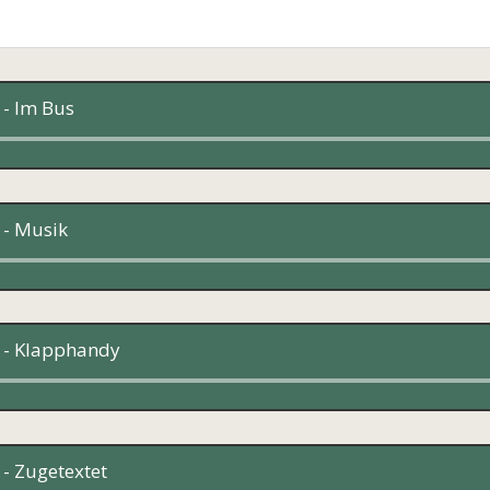
 - Im Bus
Audio-
Player
 - Musik
Audio-
Player
 - Klapphandy
Audio-
Player
- Zugetextet