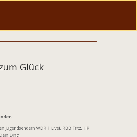
zum Glück
unden
den Jugendsendern WDR 1 Live!, RBB Fritz, HR
ein Ding.