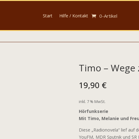
Start
Hilfe / Kontakt
0-Artikel
Timo – Wege 
19,90
€
inkl. 7 % MwSt.
Hörfunkserie
Mit Timo, Melanie und Fre
Diese „Radionovela“ lief auf 
YouFM, MDR Sputnik und SR D