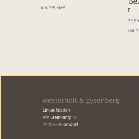
Be
r
inkl. 7 % MwSt.
29,9
inkl. 
westerholt & gysenberg
Einkaufsladen
Am Steinkamp 11
24226 Heikendorf