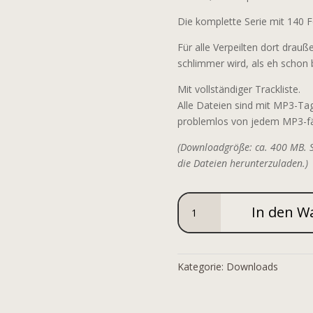
Die komplette Serie mit 140 F
Für alle Verpeilten dort drauß
schlimmer wird, als eh schon 
Mit vollständiger Trackliste.
Alle Dateien sind mit MP3-Ta
problemlos von jedem MP3-fähi
(Downloadgröße: ca. 400 MB. S
die Dateien herunterzuladen.)
Timo
In den W
-
Wege
zum
Glück
Kategorie:
Downloads
Menge