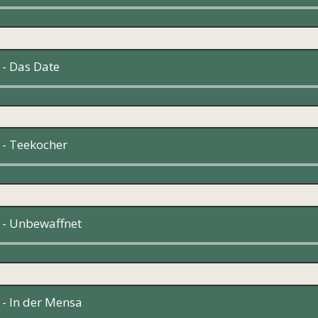
Audio-
Player
 - Das Date
Audio-
Player
 - Teekocher
Audio-
Player
 - Unbewaffnet
Audio-
Player
 - In der Mensa