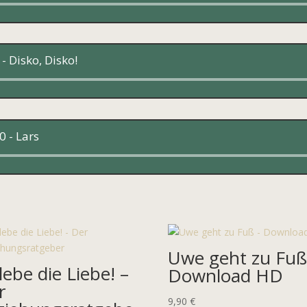
Audio-
Player
- Disko, Disko!
Audio-
Player
 - Lars
Audio-
Player
Uwe geht zu Fuß
lebe die Liebe! –
Download HD
r
9,90
€