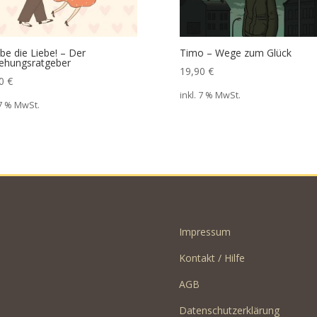
ebe die Liebe! – Der
Timo – Wege zum Glück
ehungsratgeber
19,90
€
90
€
inkl. 7 % MwSt.
 7 % MwSt.
Impressum
Kontakt / Hilfe
AGB
Datenschutzerklärung