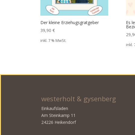
Der kleine Erziehugsgratgeber
Es l
Bezi
39,90
€
29,
inkl. 7 % MwSt.
inkl.
westerholt & gysenberg
Einkaufsladen
Am Steinkamp 11
24226 Heikendorf